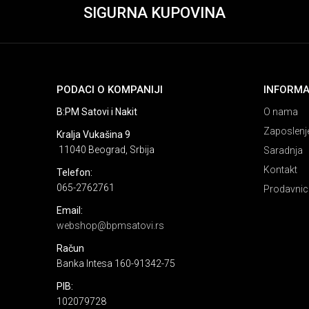
SIGURNA KUPOVINA
PODACI O KOMPANIJI
INFORMA
B:PM Satovi i Nakit
O nama
Zaposlenj
Kralja Vukašina 9
11040 Beograd, Srbija
Saradnja
Kontakt
Telefon:
065-2762761
Prodavnic
Email:
webshop@bpmsatovi.rs
Račun
Banka Intesa 160-91342-75
PIB:
102079728