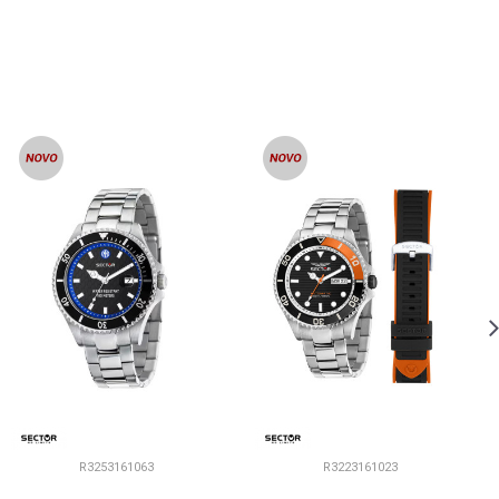
R3253161063
R3223161023