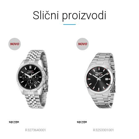
Slični proizvodi
R3273640001
R3253301001