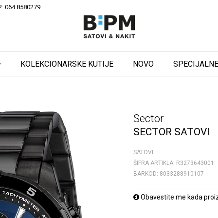
2: 064 8580279
KOLEKCIONARSKE KUTIJE
NOVO
SPECIJALNE
Sector
SECTOR SATOVI
SATOVI
ŠIFRA ARTIKLA:
R3273643001
BARKOD:
8033288910107
Obavestite me kada proi