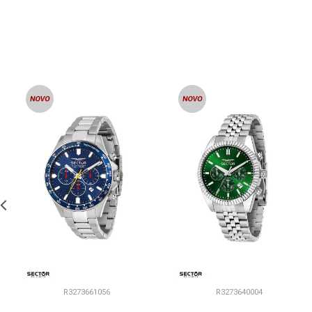
R3273661056
R3273640004