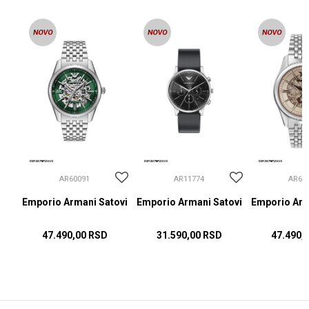
AR60091
AR11774
AR60
ovi
Emporio Armani Satovi
Emporio Armani Satovi
Emporio Arm
47.490,00
RSD
31.590,00
RSD
47.490,