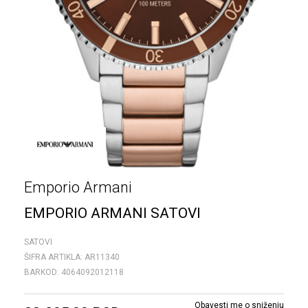
Emporio Armani
EMPORIO ARMANI SATOVI
SATOVI
ŠIFRA ARTIKLA:
AR11340
BARKOD:
4064092012118
Obavesti me o sniženju