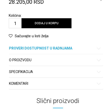
28.205,00
RSD
Količina:
DODAJ U KORPU
Sačuvajte u listi želja
PROVERI DOSTUPNOST U RADNJAMA
O PROIZVODU
SPECIFIKACIJA
KOMENTARI
Slični proizvodi