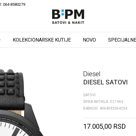
2: 064 8580279
KOLEKCIONARSKE KUTIJE
NOVO
SPECIJALNE
Diesel
DIESEL SATOVI
SATOVI
ŠIFRA ARTIKLA:
DZ1963
BARKOD:
4064092064254
17.005,00
RSD