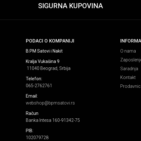
SIGURNA KUPOVINA
PODACI O KOMPANIJI
INFORMA
B:PM Satovi i Nakit
O nama
Zaposlenj
Kralja Vukašina 9
11040 Beograd, Srbija
Saradnja
Kontakt
Telefon:
065-2762761
Prodavnic
Email:
webshop@bpmsatovi.rs
Račun
Banka Intesa 160-91342-75
PIB:
102079728