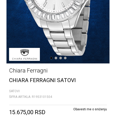
1
2
3
4
Chiara Ferragni
CHIARA FERRAGNI SATOVI
SATOVI
ŠIFRA ARTIKLA:
R1953101504
Obavesti me o sniženju
15.675,00
RSD