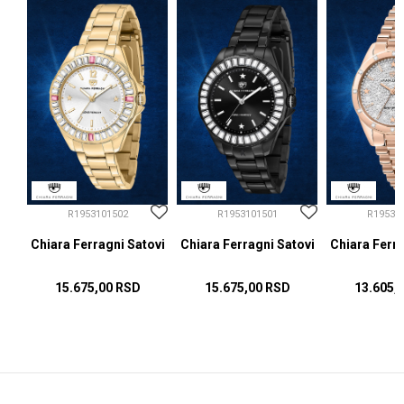
R1953101502
R1953101501
R19531
ovi
Chiara Ferragni Satovi
Chiara Ferragni Satovi
Chiara Ferra
15.675,00
RSD
15.675,00
RSD
13.605,