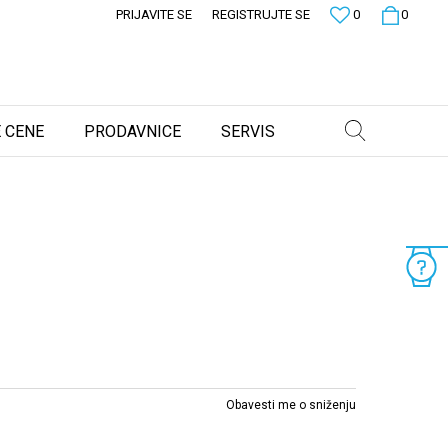
PRIJAVITE SE
REGISTRUJTE SE
0
0
 CENE
PRODAVNICE
SERVIS
Obavesti me o sniženju