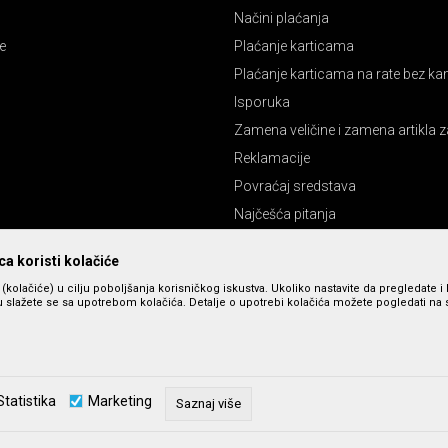
Načini plaćanja
e
Plaćanje karticama
Plaćanje karticama na rate bez k
Isporuka
Zamena veličine i zamena artikla z
Reklamacije
Povraćaj sredstava
Najčešća pitanja
Pravo na odustajanje
a koristi kolačiće
s (kolačiće) u cilju poboljšanja korisničkog iskustva. Ukoliko nastavite da pregledate i 
 slažete se sa upotrebom kolačića. Detalje o upotrebi kolačića možete pogledati na st
Statistika
Marketing
Saznaj više
zu slika i cena, ali ne možemo da garantujemo da su sve informacije kompletne 
u dostupni u svakom trenutku. Raspoloživost robe možete proveriti pozivom n