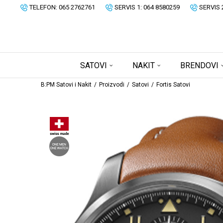
TELEFON: 065 2762761
SERVIS 1: 064 8580259
SERVIS 
SATOVI
NAKIT
BRENDOVI
B:PM Satovi i Nakit
Proizvodi
Satovi
Fortis Satovi