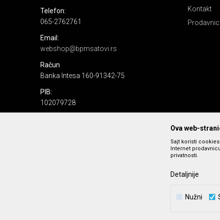
Kontakt
Telefon:
065-2762761
Prodavnic
Email:
webshop@bpmsatovi.rs
Račun
Banka Intesa 160-91342-75
PIB:
102079728
Matični broj:
Ova web-stranic
06205232
Sajt koristi cookie
Internet prodavnicu
privatnosti.
Detaljnije
Nužni
Nastojimo da budemo što precizniji u opisu proizvoda, prika
podrazumeva se da s