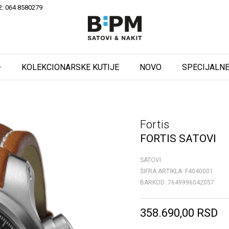
2: 064 8580279
KOLEKCIONARSKE KUTIJE
NOVO
SPECIJALNE
Fortis
FORTIS SATOVI
SATOVI
ŠIFRA ARTIKLA:
F4040001
BARKOD:
7649996042057
358.690,00
RSD