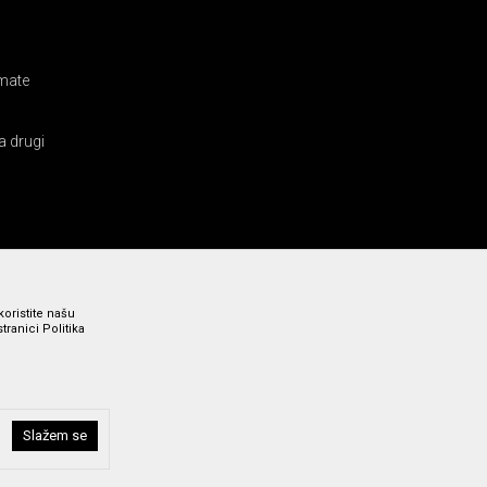
amate
a drugi
koristite našu
ranici Politika
Slažem se
i bez grešaka. Svi prikazani artikli su deo naše ponude i ne
a broj 011 369 4000.