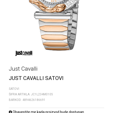
Just Cavalli
JUST CAVALLI SATOVI
SATOVI
ŠIFRA ARTIKLA:
JC1L234M0105
BARKOD:
4894626186691
Obavestite me kada proizvod bude dostupan