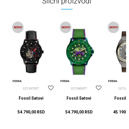
Slični proizvodi
LE1247SET
LE1246SET
LE124
Fossil Satovi
Fossil Satovi
Fossil 
54.790,00
RSD
54.790,00
RSD
45.190,