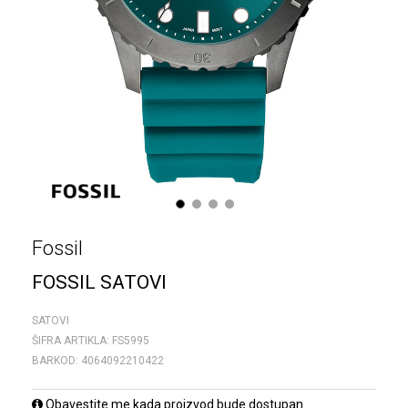
1
2
3
4
Fossil
FOSSIL SATOVI
SATOVI
ŠIFRA ARTIKLA:
FS5995
BARKOD:
4064092210422
Obavestite me kada proizvod bude dostupan