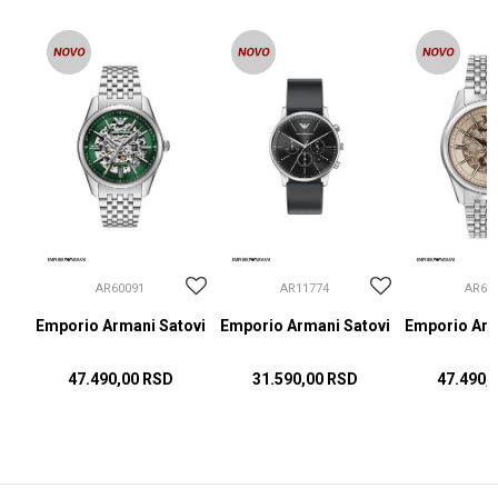
AR60091
AR11774
AR60
ovi
Emporio Armani Satovi
Emporio Armani Satovi
Emporio Arm
47.490,00
RSD
31.590,00
RSD
47.490,