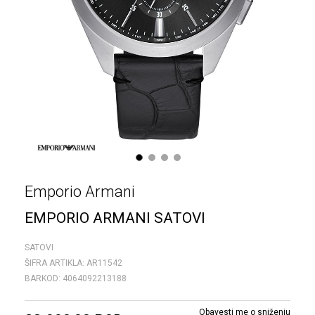
1
2
3
4
Emporio Armani
EMPORIO ARMANI SATOVI
SATOVI
ŠIFRA ARTIKLA:
AR11542
BARKOD:
4064092213188
Obavesti me o sniženju