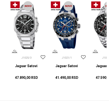
J1025/3
J1021/1
J102
Jaguar Satovi
Jaguar Satovi
Jaguar 
47.890,00
RSD
41.490,00
RSD
47.590,