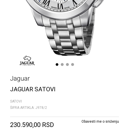
1
2
3
4
Jaguar
JAGUAR SATOVI
SATOVI
ŠIFRA ARTIKLA:
J978/2
Obavesti me o sniženju
230.590,00
RSD