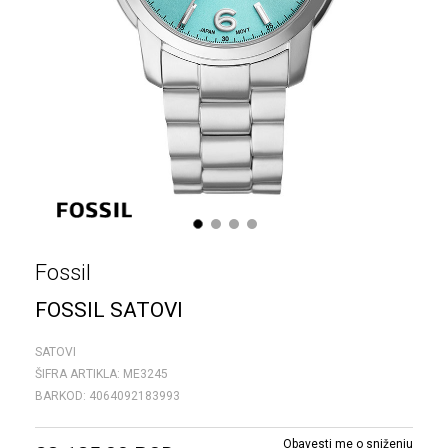
1
2
3
4
Fossil
FOSSIL SATOVI
SATOVI
ŠIFRA ARTIKLA:
ME3245
BARKOD:
4064092183993
Obavesti me o sniženju