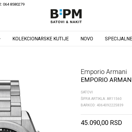
2: 064 8580279
KOLEKCIONARSKE KUTIJE
NOVO
SPECIJALNE
Emporio Armani
EMPORIO ARMANI
SATOVI
ŠIFRA ARTIKLA:
AR11560
BARKOD:
4064092225839
45.090,00
RSD