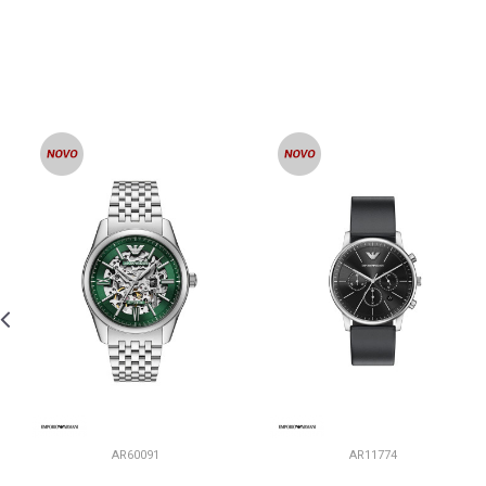
AR60091
AR11774