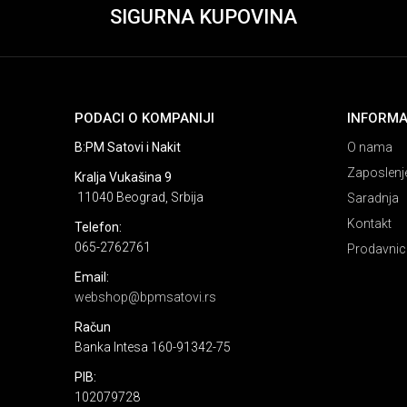
SIGURNA KUPOVINA
PODACI O KOMPANIJI
INFORMA
B:PM Satovi i Nakit
O nama
Zaposlenj
Kralja Vukašina 9
11040 Beograd, Srbija
Saradnja
Kontakt
Telefon:
065-2762761
Prodavnic
Email:
webshop@bpmsatovi.rs
Račun
Banka Intesa 160-91342-75
PIB:
102079728