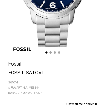
1
2
3
4
Fossil
FOSSIL SATOVI
SATOVI
ŠIFRA ARTIKLA:
ME3244
BARKOD:
4064092184204
Obavesti me o sniženju