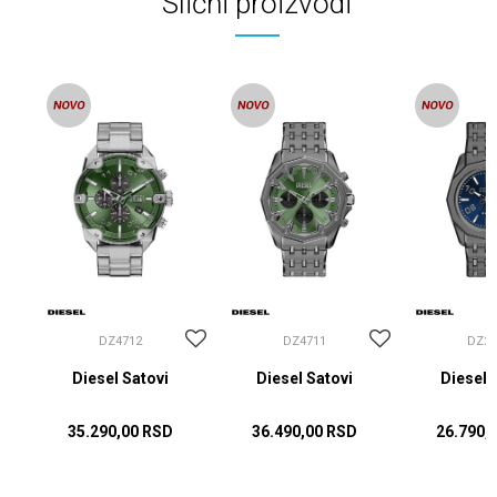
Slični proizvodi
DZ4712
DZ4711
DZ22
Diesel Satovi
Diesel Satovi
Diesel 
35.290,00
RSD
36.490,00
RSD
26.790,