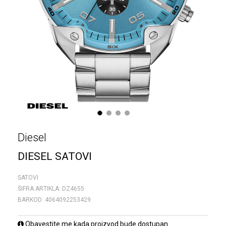
1
2
3
4
Diesel
DIESEL SATOVI
SATOVI
ŠIFRA ARTIKLA:
DZ4655
BARKOD:
4064092253429
Obavestite me kada proizvod bude dostupan