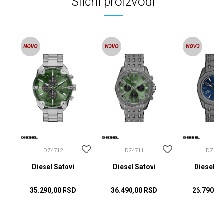
Slični proizvodi
DZ4712
DZ4711
DZ22
Diesel Satovi
Diesel Satovi
Diesel 
35.290,00
RSD
36.490,00
RSD
26.790,