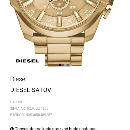
1
2
3
Diesel
DIESEL SATOVI
SATOVI
ŠIFRA ARTIKLA:
DZ4360
BARKOD:
4053858489257
Obavestite me kada proizvod bude dostupan