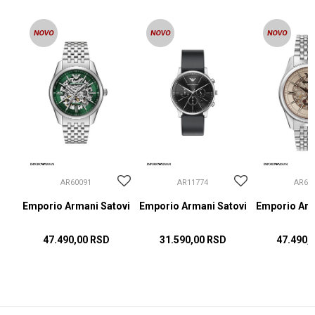
AR60091
AR11774
AR60
ovi
Emporio Armani Satovi
Emporio Armani Satovi
Emporio Arm
47.490,00
RSD
31.590,00
RSD
47.490,