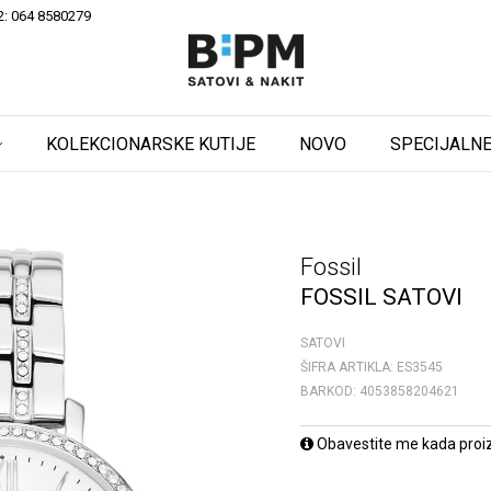
2: 064 8580279
KOLEKCIONARSKE KUTIJE
NOVO
SPECIJALNE
Fossil
FOSSIL SATOVI
SATOVI
ŠIFRA ARTIKLA:
ES3545
BARKOD:
4053858204621
Obavestite me kada proi