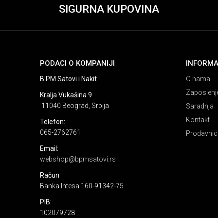
SIGURNA KUPOVINA
PODACI O KOMPANIJI
INFORMA
B:PM Satovi i Nakit
O nama
Zaposlenj
Kralja Vukašina 9
11040 Beograd, Srbija
Saradnja
Kontakt
Telefon:
065-2762761
Prodavnic
Email:
webshop@bpmsatovi.rs
Račun
Banka Intesa 160-91342-75
PIB:
102079728