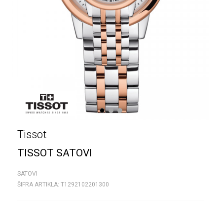
1
2
3
Tissot
TISSOT SATOVI
SATOVI
ŠIFRA ARTIKLA:
T1292102201300