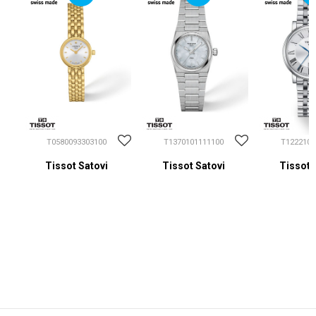
T0580093303100
T1370101111100
T1222101
Tissot Satovi
Tissot Satovi
Tissot 