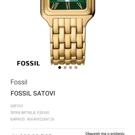
1
2
3
4
Fossil
FOSSIL SATOVI
SATOVI
ŠIFRA ARTIKLA:
ES5341
BARKOD:
4064092268126
Obavesti me o sniženju