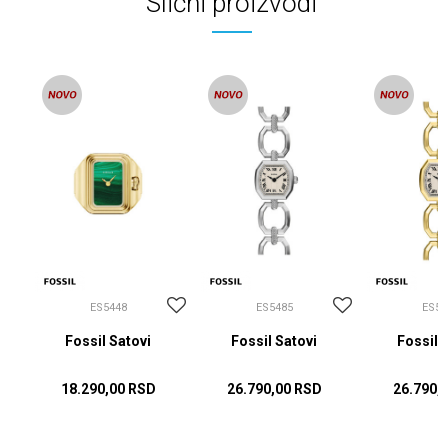
Slični proizvodi
ES5448
ES5485
ES54
Fossil Satovi
Fossil Satovi
Fossil 
18.290,00
RSD
26.790,00
RSD
26.790,