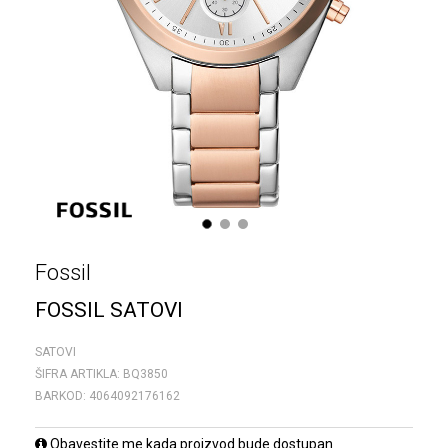
1
2
3
Fossil
FOSSIL SATOVI
SATOVI
ŠIFRA ARTIKLA:
BQ3850
BARKOD:
4064092176162
Obavestite me kada proizvod bude dostupan