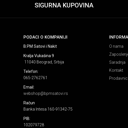
SIGURNA KUPOVINA
PODACI O KOMPANIJI
INFORMA
B:PM Satovi i Nakit
O nama
Zaposlenj
Kralja Vukašina 9
11040 Beograd, Srbija
Saradnja
Kontakt
Telefon:
065-2762761
Prodavnic
Email:
webshop@bpmsatovi.rs
Račun
Banka Intesa 160-91342-75
PIB:
102079728