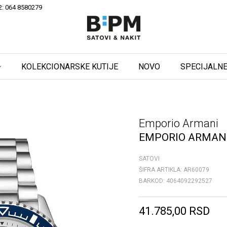
2: 064 8580279
KOLEKCIONARSKE KUTIJE
NOVO
SPECIJALNE
Emporio Armani
EMPORIO ARMANI
SATOVI
ŠIFRA ARTIKLA:
AR60079
BARKOD:
4064092292527
41.785,00
RSD