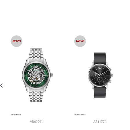
AR60091
AR11774