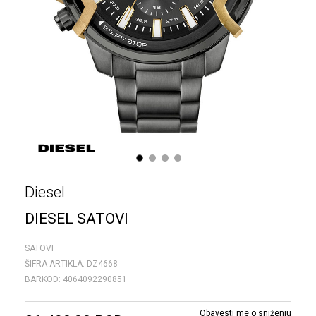
1
2
3
4
Diesel
DIESEL SATOVI
SATOVI
ŠIFRA ARTIKLA:
DZ4668
BARKOD:
4064092290851
Obavesti me o sniženju