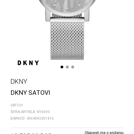
1
2
3
DKNY
DKNY SATOVI
SATOVI
ŠIFRA ARTIKLA:
NY6693
BARKOD:
4064092301816
Obavesti me o sniženju