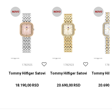
1782925
1782923
1782
ovi
Tommy Hilfiger Satovi
Tommy Hilfiger Satovi
Tommy Hilfi
18.190,00
RSD
20.690,00
RSD
20.690,