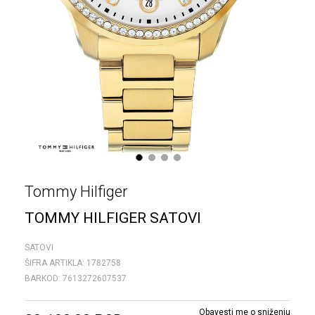
1
2
3
4
Tommy Hilfiger
TOMMY HILFIGER SATOVI
SATOVI
ŠIFRA ARTIKLA:
1782758
BARKOD:
7613272607537
Obavesti me o sniženju