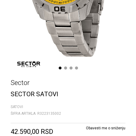
1
2
3
4
Sector
SECTOR SATOVI
SATOVI
ŠIFRA ARTIKLA:
R3223135002
Obavesti me o sniženju
42.590,00
RSD