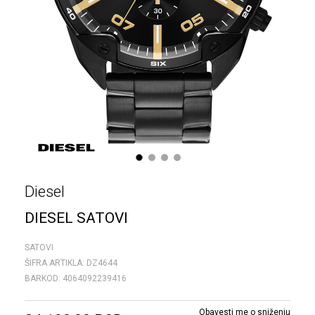
1
2
3
4
Diesel
DIESEL SATOVI
SATOVI
ŠIFRA ARTIKLA:
DZ4644
BARKOD:
4064092239416
Obavesti me o sniženju