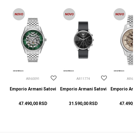
AR60091
AR11774
AR60
ovi
Emporio Armani Satovi
Emporio Armani Satovi
Emporio Arm
47.490,00
RSD
31.590,00
RSD
47.490,