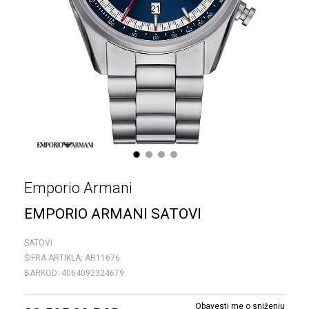
1
2
3
4
Emporio Armani
EMPORIO ARMANI SATOVI
SATOVI
ŠIFRA ARTIKLA:
AR11676
BARKOD:
4064092324679
Obavesti me o sniženju