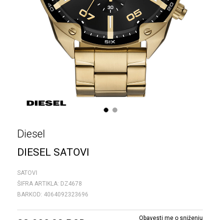
1
2
Diesel
DIESEL SATOVI
SATOVI
ŠIFRA ARTIKLA:
DZ4678
BARKOD:
4064092323696
Obavesti me o sniženju