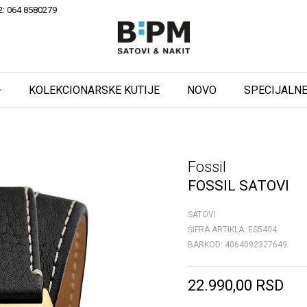
2: 064 8580279
KOLEKCIONARSKE KUTIJE
NOVO
SPECIJALNE
Fossil
FOSSIL SATOVI
SATOVI
ŠIFRA ARTIKLA:
ES5404
BARKOD:
4064092327649
22.990,00
RSD