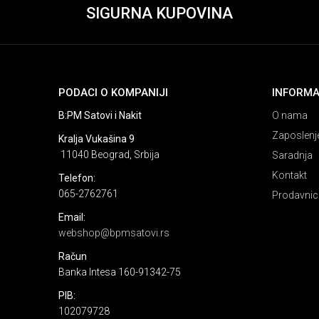
SIGURNA KUPOVINA
PODACI O KOMPANIJI
INFORMA
B:PM Satovi i Nakit
O nama
Zaposlenj
Kralja Vukašina 9
11040 Beograd, Srbija
Saradnja
Kontakt
Telefon:
065-2762761
Prodavnic
Email:
webshop@bpmsatovi.rs
Račun
Banka Intesa 160-91342-75
PIB:
102079728