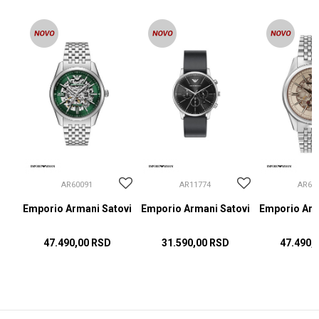
AR60091
AR11774
AR60
ovi
Emporio Armani Satovi
Emporio Armani Satovi
Emporio Arm
47.490,00
RSD
31.590,00
RSD
47.490,