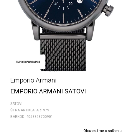
Emporio Armani
EMPORIO ARMANI SATOVI
SATOVI
ŠIFRA ARTIKLA:
AR1979
BARKOD:
4053858700901
Obavesti me o sniženju