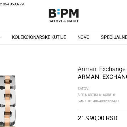
2: 064 8580279
KOLEKCIONARSKE KUTIJE
NOVO
SPECIJALNE
i
Armani Exchange
ARMANI EXCHAN
SATOVI
ŠIFRA ARTIKLA:
AX5810
BARKOD:
4064092328493
21.990,00
RSD