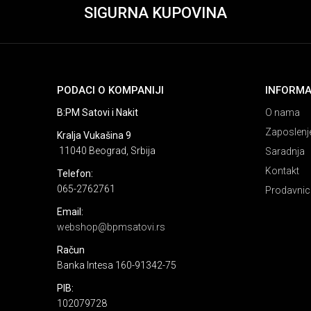
SIGURNA KUPOVINA
PODACI O KOMPANIJI
INFORMA
B:PM Satovi i Nakit
O nama
Zaposlenj
Kralja Vukašina 9
11040 Beograd, Srbija
Saradnja
Kontakt
Telefon:
065-2762761
Prodavnic
Email:
webshop@bpmsatovi.rs
Račun
Banka Intesa 160-91342-75
PIB:
102079728