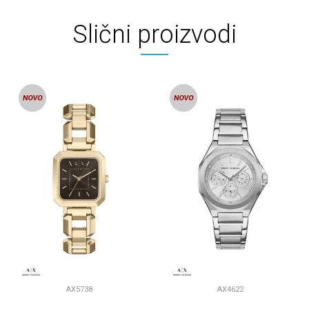
Slični proizvodi
AX5738
AX4622