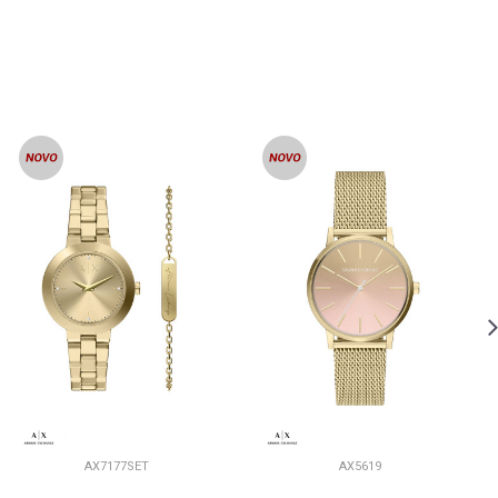
AX7177SET
AX5619