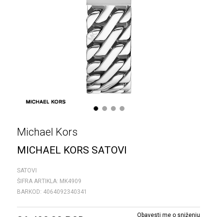
1
2
3
4
Michael Kors
MICHAEL KORS SATOVI
SATOVI
ŠIFRA ARTIKLA:
MK4909
BARKOD:
4064092340341
Obavesti me o sniženju