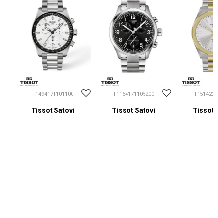
T1494171101100
T1164171105200
T1514222
Tissot Satovi
Tissot Satovi
Tissot 