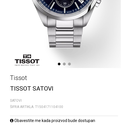
1
2
3
Tissot
TISSOT SATOVI
SATOVI
ŠIFRA ARTIKLA:
T1504171104100
Obavestite me kada proizvod bude dostupan