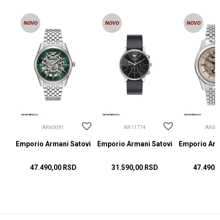
AR60091
AR11774
AR60
ovi
Emporio Armani Satovi
Emporio Armani Satovi
Emporio Arm
47.490,00
RSD
31.590,00
RSD
47.490,