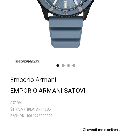
1
2
3
4
Emporio Armani
EMPORIO ARMANI SATOVI
SATOVI
ŠIFRA ARTIKLA:
AR11685
BARKOD:
4064092330397
Obavesti me o sniženju