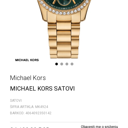
1
2
3
4
Michael Kors
MICHAEL KORS SATOVI
SATOVI
ŠIFRA ARTIKLA:
MK4924
BARKOD:
4064092350142
Obavesti me o sniženju