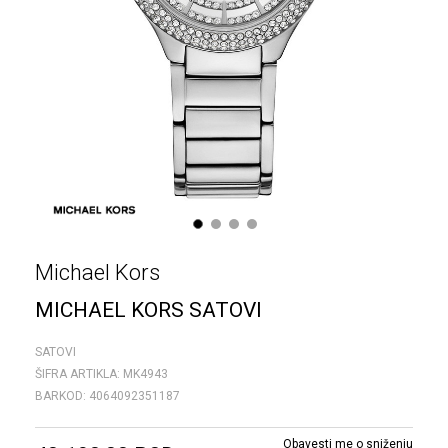
1
2
3
4
Michael Kors
MICHAEL KORS SATOVI
SATOVI
ŠIFRA ARTIKLA:
MK4943
BARKOD:
4064092351187
Obavesti me o sniženju