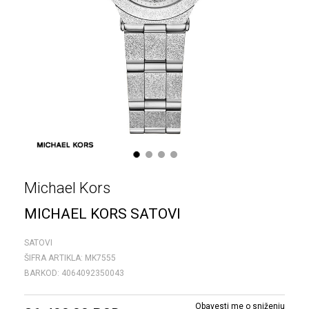
1
2
3
4
Michael Kors
MICHAEL KORS SATOVI
SATOVI
ŠIFRA ARTIKLA:
MK7555
BARKOD:
4064092350043
Obavesti me o sniženju