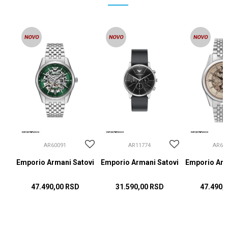
AR60091
AR11774
AR60
ovi
Emporio Armani Satovi
Emporio Armani Satovi
Emporio Arm
47.490,00
RSD
31.590,00
RSD
47.490,