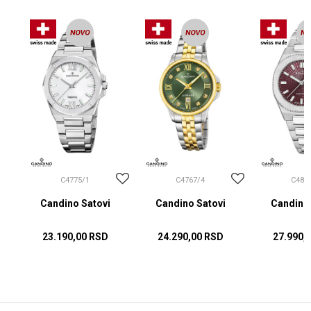
C4775/1
C4767/4
C480
Candino Satovi
Candino Satovi
Candino 
23.190,00
RSD
24.290,00
RSD
27.990,