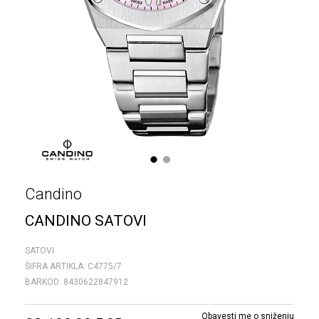
1
2
Candino
CANDINO SATOVI
SATOVI
ŠIFRA ARTIKLA:
C4775/7
BARKOD:
8430622847912
Obavesti me o sniženju