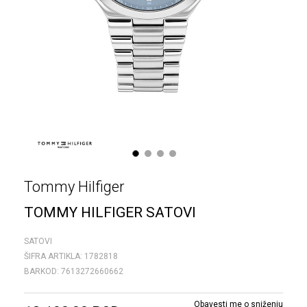
1
2
3
4
Tommy Hilfiger
TOMMY HILFIGER SATOVI
SATOVI
ŠIFRA ARTIKLA:
1782818
BARKOD:
7613272660662
Obavesti me o sniženju