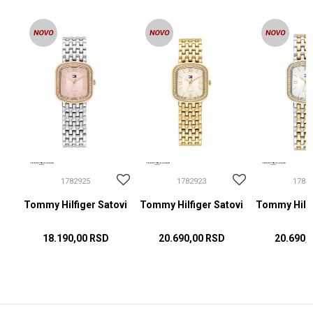
1782925
1782923
1782
ovi
Tommy Hilfiger Satovi
Tommy Hilfiger Satovi
Tommy Hilfi
18.190,00
RSD
20.690,00
RSD
20.690,