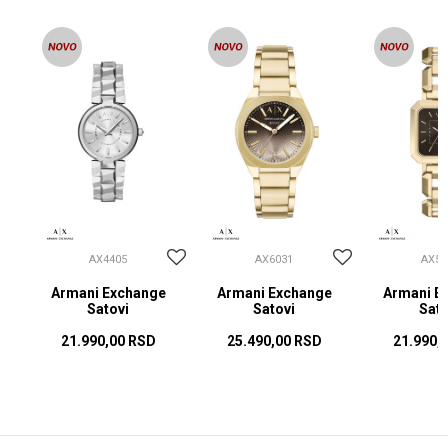
AX4405
AX6031
AX57
Armani Exchange
Armani Exchange
Armani E
Satovi
Satovi
Sato
21.990,00
RSD
25.490,00
RSD
21.990,