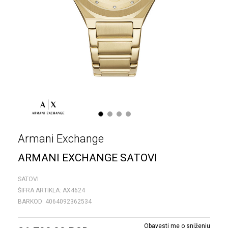
1
2
3
4
Armani Exchange
ARMANI EXCHANGE SATOVI
SATOVI
ŠIFRA ARTIKLA:
AX4624
BARKOD:
4064092362534
Obavesti me o sniženju