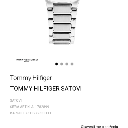
1
2
3
4
Tommy Hilfiger
TOMMY HILFIGER SATOVI
SATOVI
ŠIFRA ARTIKLA:
1782899
BARKOD:
7613272683111
Obavesti me o sniženju