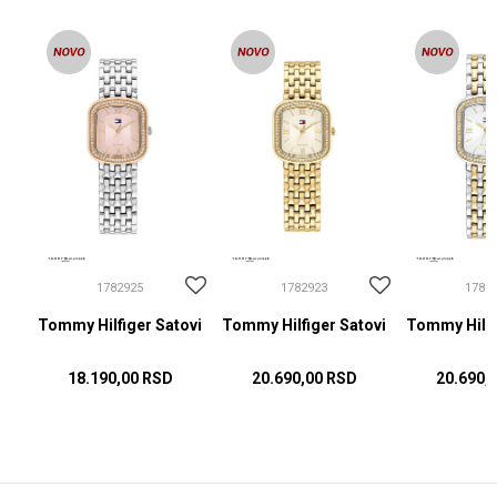
1782925
1782923
1782
ovi
Tommy Hilfiger Satovi
Tommy Hilfiger Satovi
Tommy Hilfi
18.190,00
RSD
20.690,00
RSD
20.690,