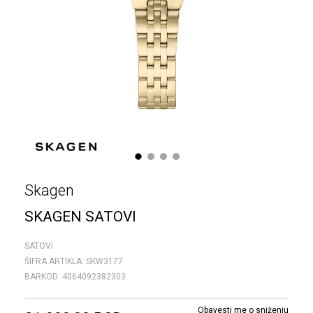
1
2
3
4
Skagen
SKAGEN SATOVI
SATOVI
ŠIFRA ARTIKLA:
SKW3177
BARKOD:
4064092382303
Obavesti me o sniženju