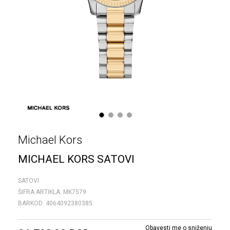
1
2
3
4
Michael Kors
MICHAEL KORS SATOVI
SATOVI
ŠIFRA ARTIKLA:
MK7579
BARKOD:
4064092380385
Obavesti me o sniženju