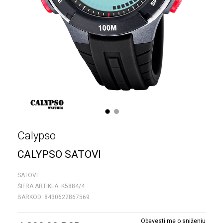
1
2
Calypso
CALYPSO SATOVI
SATOVI
ŠIFRA ARTIKLA:
K5884/4
BARKOD:
8430622867569
Obavesti me o sniženju