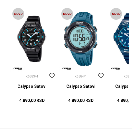
K5883/4
K5884/1
K588
Calypso Satovi
Calypso Satovi
Calypso 
4.890,00
RSD
4.890,00
RSD
4.890,0