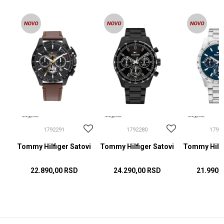
1792291
1792280
1792
ovi
Tommy Hilfiger Satovi
Tommy Hilfiger Satovi
Tommy Hilfi
22.890,00
RSD
24.290,00
RSD
21.990,