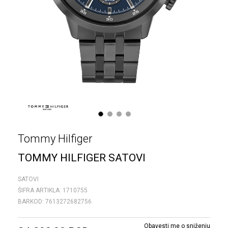
1
2
3
4
Tommy Hilfiger
TOMMY HILFIGER SATOVI
SATOVI
ŠIFRA ARTIKLA:
1710755
BARKOD:
7613272682756
Obavesti me o sniženju