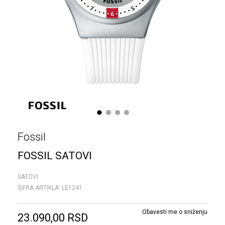
1
2
3
4
Fossil
FOSSIL SATOVI
SATOVI
ŠIFRA ARTIKLA:
LE1241
Obavesti me o sniženju
23.090,00
RSD