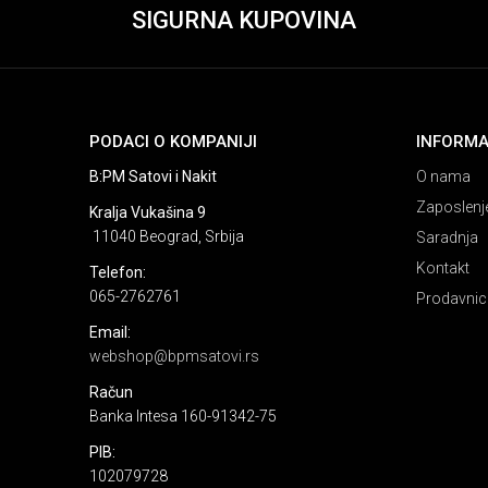
SIGURNA KUPOVINA
PODACI O KOMPANIJI
INFORMA
B:PM Satovi i Nakit
O nama
Zaposlenj
Kralja Vukašina 9
11040 Beograd, Srbija
Saradnja
Kontakt
Telefon:
065-2762761
Prodavnic
Email:
webshop@bpmsatovi.rs
Račun
Banka Intesa 160-91342-75
PIB:
102079728