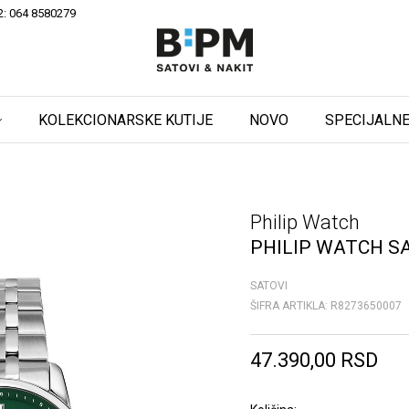
2: 064 8580279
KOLEKCIONARSKE KUTIJE
NOVO
SPECIJALNE
Philip Watch
PHILIP WATCH S
SATOVI
ŠIFRA ARTIKLA:
R8273650007
47.390,00
RSD