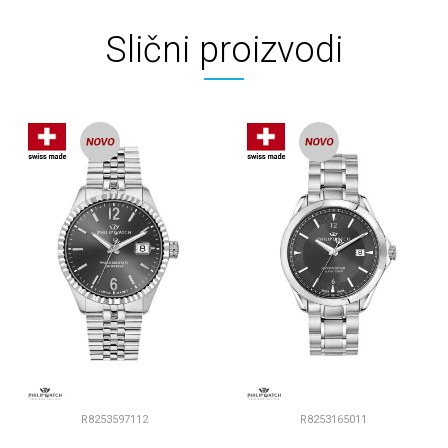
Slični proizvodi
R8253597112
R8253165011