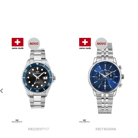
R8223597117
R8273650006