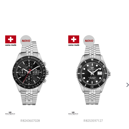
R8243607028
R8253597127