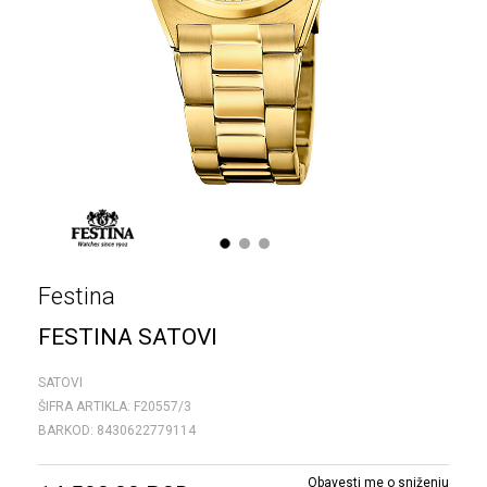
1
2
3
Festina
FESTINA SATOVI
SATOVI
ŠIFRA ARTIKLA:
F20557/3
BARKOD:
8430622779114
Obavesti me o sniženju