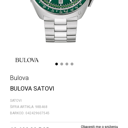
1
2
3
4
Bulova
BULOVA SATOVI
SATOVI
ŠIFRA ARTIKLA:
98B468
BARKOD:
042429607545
Obavesti me o sniženju