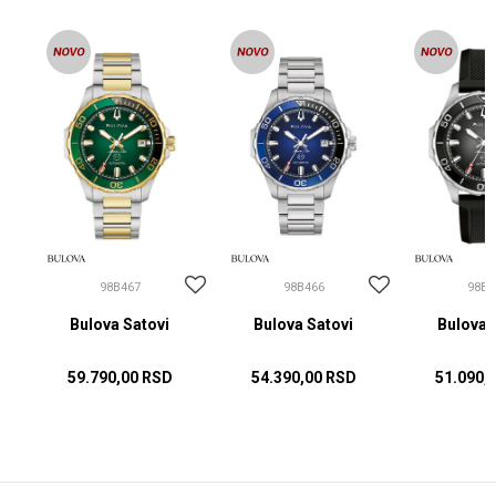
98B467
98B466
98B4
Bulova Satovi
Bulova Satovi
Bulova 
59.790,00
RSD
54.390,00
RSD
51.090,