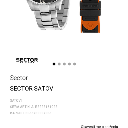
1
2
3
4
5
Sector
SECTOR SATOVI
SATOVI
ŠIFRA ARTIKLA:
R3223161023
BARKOD:
8056783337385
Obavesti me o sniženju